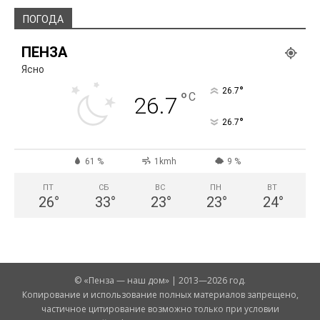
ПОГОДА
ПЕНЗА
Ясно
°
26.7
°
C
26.7
°
26.7
61 %
1kmh
9 %
ПТ
СБ
ВС
ПН
ВТ
26
°
33
°
23
°
23
°
24
°
© «Пенза — наш дом» | 2013—2026 год.
Копирование и использование полных материалов запрещено,
частичное цитирование возможно только при условии