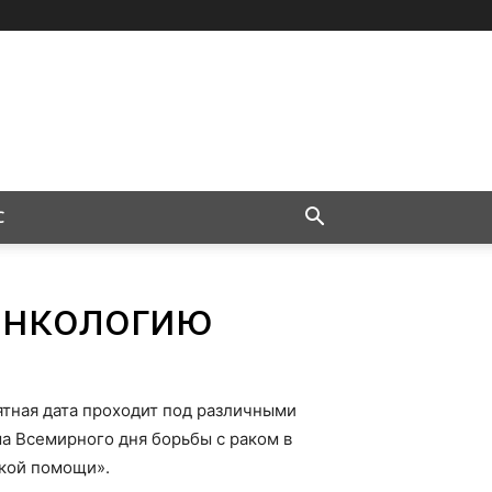
С
онкологию
ятная дата проходит под различными
ма Всемирного дня борьбы с раком в
кой помощи».