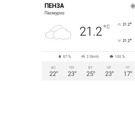
ПЕНЗА
Пасмурно
°
21.2
°
C
21.2
°
21.2
87 %
2.3kmh
100 %
ВС
ПН
ВТ
СР
ЧТ
22
°
23
°
25
°
23
°
17
°