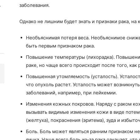
заболевания.
Однако не лишним будет знать и признаки рака, на
Необъяснимая потеря веса. Необъяснимое сниже
быть первым признаком рака.
Повышение температуры (лихорадка). Повышени
раке, но чаще всего происходит после того, как 
Повышенная утомляемость (усталость). Усталос
что опухоль растет. Усталость может возникнут
заболеваний, например, при лейкемии.
Изменения кожных покровов. Наряду с раком ко
вызывать видимые изменения кожи в виде потем
(желтуха), покраснения (эритема), зуда и избыто
Боль. Боль может являться ранним признаком не
яичка. Чаще всего боль из-за рака означает, что