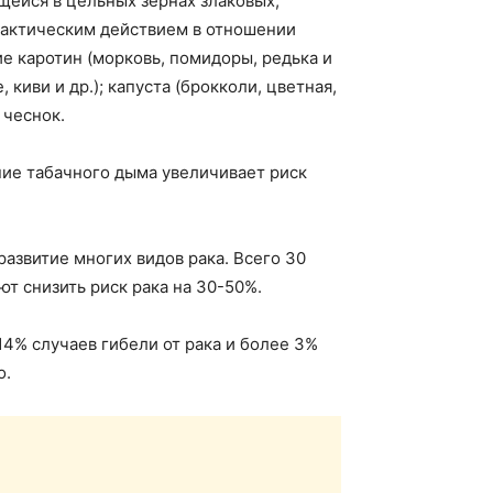
щейся в цельных зернах злаковых,
лактическим действием в отношении
е каротин (морковь, помидоры, редька и
 киви и др.); капуста (брокколи, цветная,
 чеснок.
ание табачного дыма увеличивает риск
азвитие многих видов рака. Всего 30
 снизить риск рака на 30-50%.
4% случаев гибели от рака и более 3%
о.