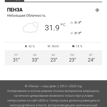
ПЕНЗА
Небольшая Облачность
°
31.9
°
C
31.9
°
31.9
42 %
3kmh
18 %
ПТ
СБ
ВС
ПН
ВТ
31
°
33
°
23
°
23
°
24
°
© «Пенза — наш дом» | 2013—2026 год.
Копирование и использование полных материалов запрещено,
частичное цитирование возможно только при условии
гиперссылки на сайт nd58.ru. Гиперссылка должна размещаться
непосредственно в тексте, воспроизводящем оригинальный