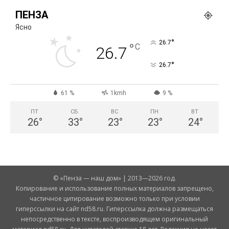
ПЕНЗА
Ясно
°
26.7
°
C
26.7
°
26.7
61 %
1kmh
9 %
ПТ
СБ
ВС
ПН
ВТ
26
°
33
°
23
°
23
°
24
°
© «Пенза — наш дом» | 2013—2026 год.
Копирование и использование полных материалов запрещено,
частичное цитирование возможно только при условии
гиперссылки на сайт nd58.ru. Гиперссылка должна размещаться
непосредственно в тексте, воспроизводящем оригинальный