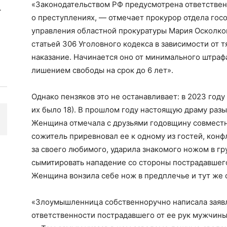
«Законодательством РФ предусмотрена ответстве
о преступлениях, — отмечает прокурор отдела гос
управления областной прокуратуры Мария Осколко
статьей 306 Уголовного кодекса в зависимости от 
наказание. Начинается оно от минимального штрафа
лишением свободы на срок до 6 лет».
Однако пензяков это не останавливает: в 2023 году
их было 18). В прошлом году настоящую драму раз
Женщина отмечала с друзьями годовщину совместн
сожитель приревновал ее к одному из гостей, конфл
за своего любимого, ударила знакомого ножом в гру
сымитировать нападение со стороны пострадавшего 
Женщина вонзила себе нож в предплечье и тут же 
«Злоумышленница собственноручно написала заявл
ответственности пострадавшего от ее рук мужчины