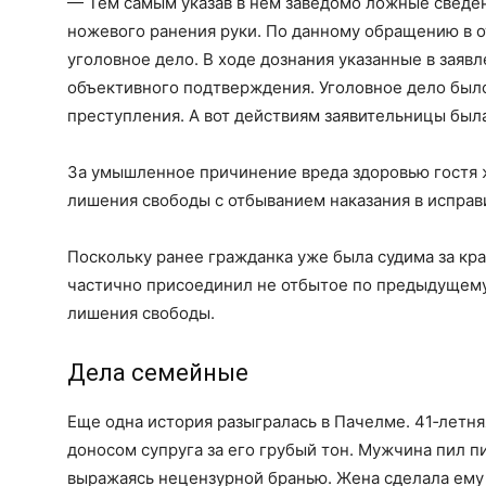
— Тем самым указав в нем заведомо ложные сведен
ножевого ранения руки. По данному обращению в
уголовное дело. В ходе дознания указанные в заяв
объективного подтверждения. Уголовное дело было
преступления. А вот действиям заявительницы была
За умышленное причинение вреда здоровью гостя 
лишения свободы с отбыванием наказания в испра
Поскольку ранее гражданка уже была судима за кра
частично присоединил не отбытое по предыдущему 
лишения свободы.
Дела семейные
Еще одна история разыгралась в Пачелме. 41‑лет
доносом супруга за его грубый тон. Мужчина пил п
выражаясь нецензурной бранью. Жена сделала ему 