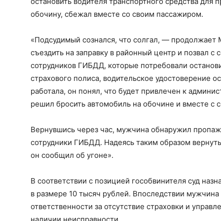
остановить водителя транспортного средства для пр
обочину, сбежал вместе со своим пассажиром.
«Подсудимый сознался, что солгал, — продолжает
съездить на заправку в районный центр и позвал с 
сотрудников ГИБДД, которые потребовали останови
страхового полиса, водительское удостоверение ос
работала, он понял, что будет привлечен к админи
решил бросить автомобиль на обочине и вместе с 
Вернувшись через час, мужчина обнаружил пропажу
сотрудники ГИБДД. Надеясь таким образом вернуть
он сообщил об угоне».
В соответствии с позицией гособвинителя суд назн
в размере 10 тысяч рублей. Впоследствии мужчина
ответственности за отсутствие страховки и управ
наличии неисправности.