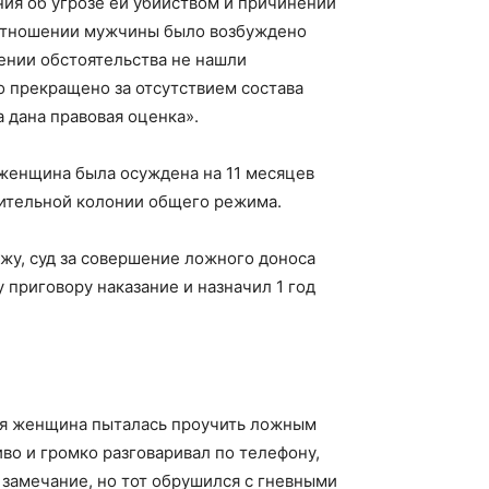
ия об угрозе ей убийством и причинении
 отношении мужчины было возбуждено
лении обстоятельства не нашли
 прекращено за отсутствием состава
 дана правовая оценка».
женщина была осуждена на 11 месяцев
вительной колонии общего режима.
жу, суд за совершение ложного доноса
приговору наказание и назначил 1 год
няя женщина пыталась проучить ложным
иво и громко разговаривал по телефону,
замечание, но тот обрушился с гневными