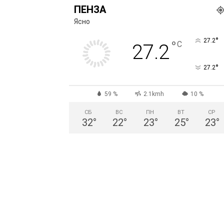
ПЕНЗА
Ясно
°
27.2
°
C
27.2
°
27.2
59 %
2.1kmh
10 %
СБ
ВС
ПН
ВТ
СР
32
°
22
°
23
°
25
°
23
°