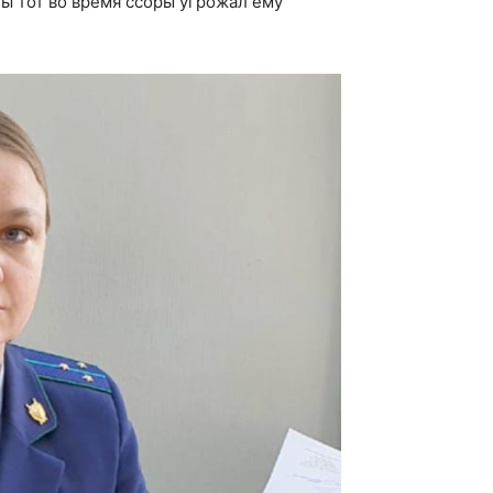
ы тот во время ссоры угрожал ему