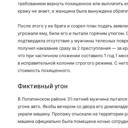
требованием вернуть похищенное или выплатить его
кражу не знает, и женщина была вынуждена обратит
После этого у ее брата и созрел план подать заявле
угрожали ему, били его и пытали горячим утюгом. 
подтвердила отсутствие у мужчины телесных повре
получил наказание сразу за 2 преступления — за к
что при частичном сложении составило 1 год 1 ме
в исправительной колонии строгого режима. С него
стоимость похищенного.
Фиктивный угон
В Лопатинском районе 31‑летний мужчина пытался в
угоне авто. Якобы вечером со двора его домовлад
украли машину. Пропажу отыскали на территории ра
машина официально была помещена ночью сотруд