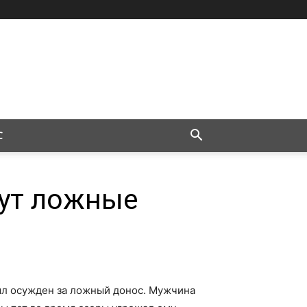
С
ут ложные
л осужден за ложный донос. Мужчина