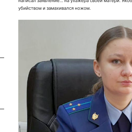
написал заявление… на ухажера своей матери. Якоб
убийством и замахивался ножом.