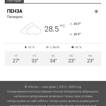
ПОГОДА
ПЕНЗА
Пасмурно
°
28.5
°
C
28.5
°
28.5
43 %
3.3kmh
96 %
ЧТ
ПТ
СБ
ВС
ПН
27
°
33
°
34
°
23
°
23
°
© «Пенза — наш дом» | 2013—2026 год.
Копирование и использование полных материалов запрещено,
частичное цитирование возможно только при условии
гиперссылки на сайт nd58.ru. Гиперссылка должна размещаться
непосредственно в тексте, воспроизводящем оригинальный