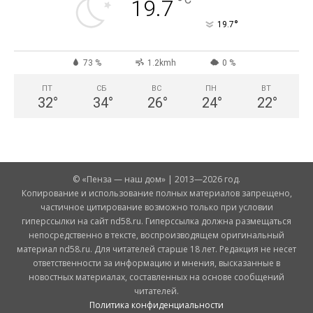
°
19.7
°
19.7
73 %
1.2kmh
0 %
ПТ
СБ
ВС
ПН
ВТ
32
°
34
°
26
°
24
°
22
°
© «Пенза — наш дом» | 2013—2026 год.
Копирование и использование полных материалов запрещено,
частичное цитирование возможно только при условии
гиперссылки на сайт nd58.ru. Гиперссылка должна размещаться
непосредственно в тексте, воспроизводящем оригинальный
материал nd58.ru. Для читателей старше 18 лет. Редакция не несет
ответственности за информацию и мнения, высказанные в
новостных материалах, составленных на основе сообщений
читателей.
Политика конфиденциальности