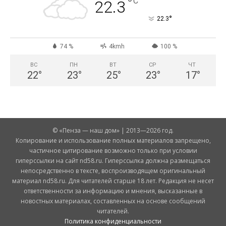
°
C
22.3
°
22.3
74 %
4kmh
100 %
ВС
ПН
ВТ
СР
ЧТ
22
°
23
°
25
°
23
°
17
°
© «Пенза — наш дом» | 2013—2026 год.
Копирование и использование полных материалов запрещено,
частичное цитирование возможно только при условии
гиперссылки на сайт nd58.ru. Гиперссылка должна размещаться
непосредственно в тексте, воспроизводящем оригинальный
материал nd58.ru. Для читателей старше 18 лет. Редакция не несет
ответственности за информацию и мнения, высказанные в
новостных материалах, составленных на основе сообщений
читателей.
Политика конфиденциальности