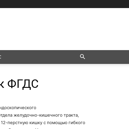
С
 к ФГДС
эндоскопического
отдела желудочно-кишечного тракта,
и 12-перстную кишку с помощью гибкого