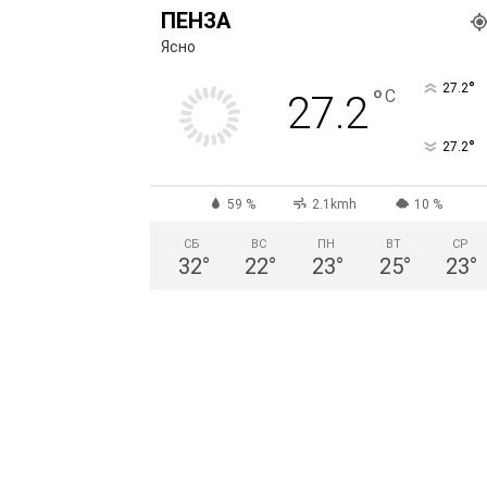
ПЕНЗА
Ясно
°
27.2
°
C
27.2
°
27.2
59 %
2.1kmh
10 %
СБ
ВС
ПН
ВТ
СР
32
°
22
°
23
°
25
°
23
°