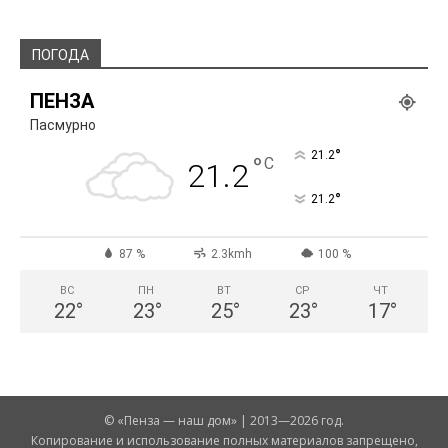
ПОГОДА
ПЕНЗА
Пасмурно
°
21.2
°
C
21.2
°
21.2
87 %
2.3kmh
100 %
ВС
ПН
ВТ
СР
ЧТ
22
°
23
°
25
°
23
°
17
°
© «Пенза — наш дом» | 2013—2026 год.
Копирование и использование полных материалов запрещено,