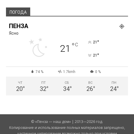
ПОГОДА
ПЕНЗА
Ясно
°
21
°
C
21
°
21
74 %
1.7kmh
0 %
ЧТ
ПТ
СБ
ВС
ПН
20
°
32
°
34
°
26
°
24
°
© «Пенза — наш дом» | 2013—2026 год.
Копирование и использование полных материалов запрещено,
частичное цитирование возможно только при условии