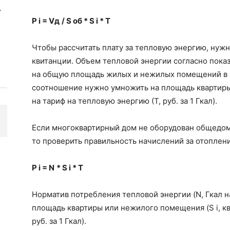
P i = Vд / S об * S i * Т
Чтобы рассчитать плату за тепловую энергию, нужн
квитанции. Объем тепловой энергии согласно показ
на общую площадь жилых и нежилых помещений в МК
соотношение нужно умножить на площадь квартиры 
на тариф на тепловую энергию (Т, руб. за 1 Гкал).
Если многоквартирный дом не оборудован общедом
то проверить правильность начислений за отоплен
P i = N * S i * Т
Норматив потребления тепловой энергии (N, Гкал н
площадь квартиры или нежилого помещения (S i, кв.
руб. за 1 Гкал).