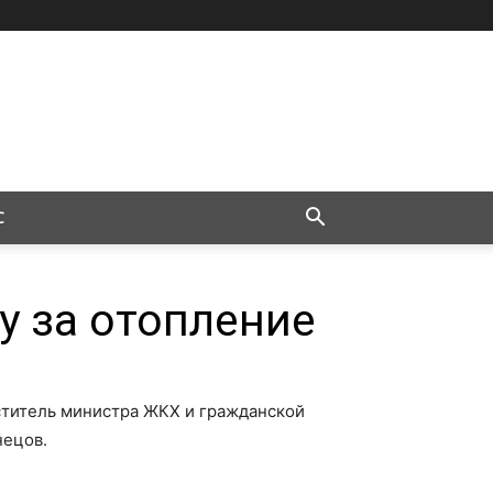
С
у за отопление
ститель министра ЖКХ и гражданской
нецов.