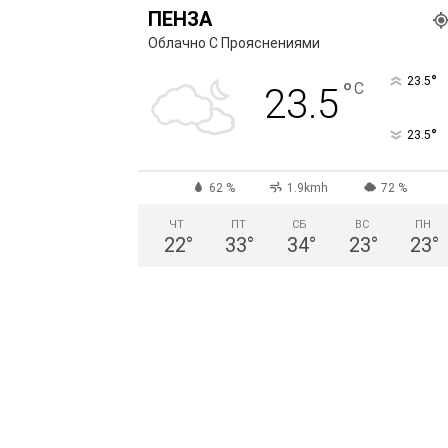
ПЕНЗА
Облачно С Прояснениями
°
23.5
°
C
23.5
°
23.5
62 %
1.9kmh
72 %
ЧТ
ПТ
СБ
ВС
ПН
22
°
33
°
34
°
23
°
23
°