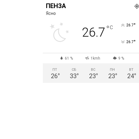
ПЕНЗА
Ясно
°
26.7
°
C
26.7
°
26.7
61 %
1kmh
9 %
ПТ
СБ
ВС
ПН
ВТ
26
°
33
°
23
°
23
°
24
°