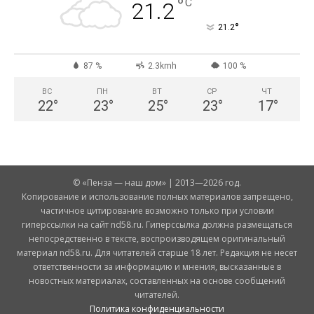
°
C
21.2
°
21.2
87 %
2.3kmh
100 %
ВС
ПН
ВТ
СР
ЧТ
22
°
23
°
25
°
23
°
17
°
© «Пенза — наш дом» | 2013—2026 год.
Копирование и использование полных материалов запрещено,
частичное цитирование возможно только при условии
гиперссылки на сайт nd58.ru. Гиперссылка должна размещаться
непосредственно в тексте, воспроизводящем оригинальный
материал nd58.ru. Для читателей старше 18 лет. Редакция не несет
ответственности за информацию и мнения, высказанные в
новостных материалах, составленных на основе сообщений
читателей.
Политика конфиденциальности