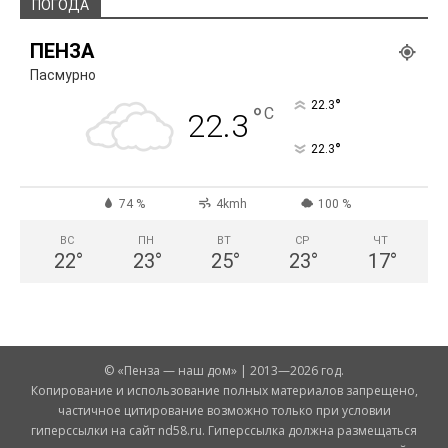
ПОГОДА
ПЕНЗА
Пасмурно
°
22.3
°
C
22.3
°
22.3
74 %
4kmh
100 %
ВС
ПН
ВТ
СР
ЧТ
22
°
23
°
25
°
23
°
17
°
© «Пенза — наш дом» | 2013—2026 год.
Копирование и использование полных материалов запрещено,
частичное цитирование возможно только при условии
гиперссылки на сайт nd58.ru. Гиперссылка должна размещаться