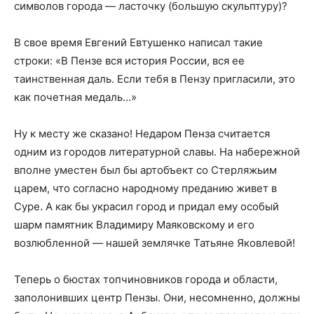
символов города — ласточку (большую скульптуру)?
В свое время Евгений Евтушенко написал такие
строки: «В Пензе вся история России, вся ее
таинственная даль. Если тебя в Пензу пригласили, это
как почетная медаль…»
Ну к месту же сказано! Недаром Пенза считается
одним из городов литературной славы. На набережной
вполне уместен был бы арт­объект со Стерляжьим
царем, что согласно народному преданию живет в
Суре. А как бы украсил город и придал ему особый
шарм памятник Владимиру Маяковскому и его
возлюбленной — нашей землячке Татьяне Яковлевой!
Теперь о бюстах топ­чиновников города и области,
заполонивших центр Пензы. Они, несомненно, должны