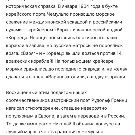
историческая справка. В январе 1904 года в бухте
корейского порта Чемульпо произошло морское
сражение между японской эскадрой и российскими
судами — крейсером «Варяг» и канонерской лодкой
«Кореец». Японцы попытались блокировать наши
корабли в заливе, но русские матросы не побоялись
врага. «Варяг» и «Кореец» вышли драться против 14
вражеских кораблей! На полыхающем крейсере
моряки сражались до последнего снаряда и, не желая
сдаваться в плен, «Варяг» затопили, а лодку взорвали.
Восхищенный этим подвигом наших
соотечественников австрийский поэт Рудольф Грейнц
написал стихотворение, ставшее невероятно
популярным в Европе, а затем в переводе и в России.
Тогда же император Николай II объявил конкурс на
лучший марш в честь сражения у Чемульпо,