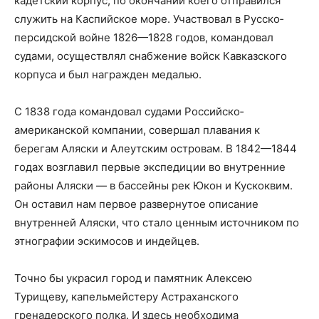
кадетский корпус, по окончании коего отправился
служить на Каспийское море. Участвовал в Русско­
персидской войне 1826—1828 годов, командовал
судами, осуществлял снабжение войск Кавказского
корпуса и был награжден медалью.
С 1838 года командовал судами Российско­
американской компании, совершал плавания к
берегам Аляски и Алеутским островам. В 1842—1844
годах возглавил первые экспедиции во внутренние
районы Аляски — в бассейны рек Юкон и Кускоквим.
Он оставил нам первое развернутое описание
внутренней Аляски, что стало ценным источником по
этнографии эскимосов и индейцев.
Точно бы украсил город и памятник Алексею
Турищеву, капельмейстеру Астраханского
гренадерского полка. И здесь необходима