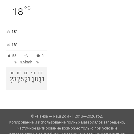
°
C
18
°
18
°
18
55
0
%
3.5kmh
%
ПН
ВТ
СР
ЧТ
ПТ
23
25
21
18
11
°
°
°
°
°
© «Пенза — наш дом» | 2013—2026 год.
Копирование и использование полных материалов запрещено,
частичное цитирование возможно только при условии