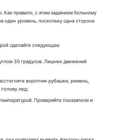
. Как правило, с этим заданием больному
на один уровень, поскольку одна сторона
орой сделайте следующее:
 углом 30 градусов. Лишних движений
асстегните воротник рубашки, ремень,
 голову лед;
температурой. Проверяйте показатели и
я, она позволяет выявить факторы риска