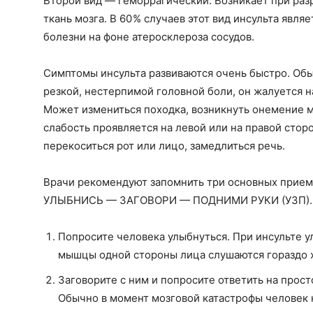
Второй вид — геморрагический. Возникает при разр
ткань мозга. В 60 % случаев этот вид инсульта яв
болезни на фоне атеросклероза сосудов.
Симптомы инсульта развиваются очень быстро. Обы
резкой, нестерпимой головной боли, он жалуется на
Может измениться походка, возникнуть онемение 
слабость проявляется на левой или на правой сторо
перекоситься рот или лицо, замедлиться речь.
Врачи рекомендуют запомнить три основных приема
УЛЫБНИСЬ — ЗАГОВОРИ — ПОДНИМИ РУКИ (УЗП).
Попросите человека улыбнуться. При инсульте у
мышцы одной стороны лица слушаются гораздо 
Заговорите с ним и попросите ответить на прост
Обычно в момент мозговой катастрофы человек 