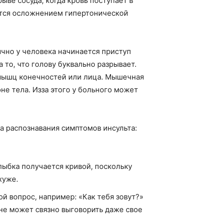
ыве сосуда, когда кровь поступает в
ляется осложнением гипертонической
чно у человека начинается приступ
 то, что голову буквально разрывает.
мышц конечностей или лица. Мышечная
не тела. Из­за этого у больного может
 распознавания симптомов инсульта:
лыбка получается кривой, поскольку
хуже.
ой вопрос, например: «Как тебя зовут?»
не может связно выговорить даже свое