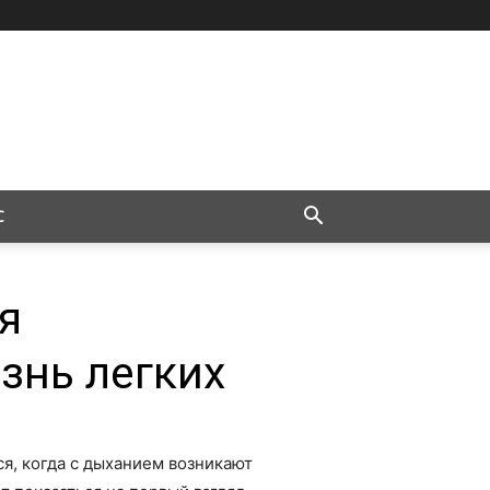
С
я
знь легких
я, когда с дыханием возникают