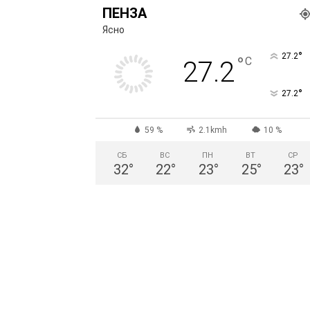
ПЕНЗА
Ясно
°
27.2
°
C
27.2
°
27.2
59 %
2.1kmh
10 %
СБ
ВС
ПН
ВТ
СР
32
°
22
°
23
°
25
°
23
°