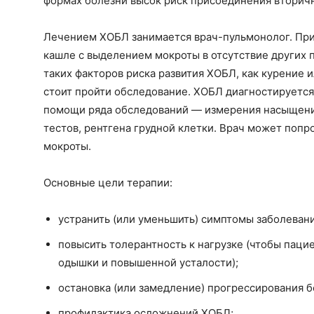
формах болезни высок риск присоединения вторич
Лечением ХОБЛ занимается врач-пульмонолог. Пр
кашле с выделением мокроты в отсутствие других 
таких факторов риска развития ХОБЛ, как курение и
стоит пройти обследование. ХОБЛ диагностируется
помощи ряда обследований — измерения насыщени
тестов, рентгена грудной клетки. Врач может попр
мокроты.
Основные цели терапии:
устранить (или уменьшить) симптомы заболевани
повысить толерантность к нагрузке (чтобы паци
одышки и повышенной усталости);
остановка (или замедление) прогрессирования б
профилактика осложнений ХОБЛ;