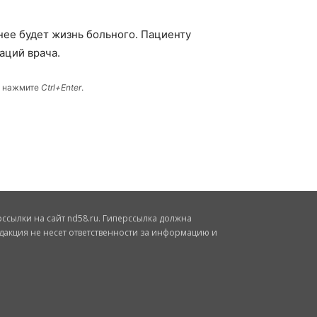
нее будет жизнь больного. Пациенту
аций врача.
и нажмите
Ctrl+Enter
.
сылки на сайт nd58.ru. Гиперссылка должна
дакция не несет ответственности за информацию и