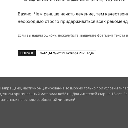
Важно! Чем раньше начать лечение, тем качествен
необходимо строго придерживаться всех рекоменд
Если вы нашли ошибку, пожалуйста, выделите фрагмент текста 
ВЫПУСК
№ 42 (1476) от 21 октября 2025 года
запрещено, частичное цитирование возможно только при условии гиперс
одящем оригинальный материал nd58.ru. Для читателей старше 18 лет. Ре
ставленных на основе сообщений читателей.