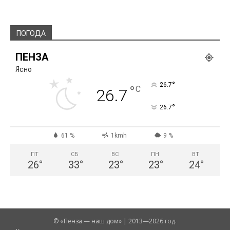
ПОГОДА
ПЕНЗА
Ясно
°
26.7
°
C
26.7
°
26.7
61 %
1kmh
9 %
ПТ
СБ
ВС
ПН
ВТ
26
°
33
°
23
°
23
°
24
°
© «Пенза — наш дом» | 2013—2026 год.