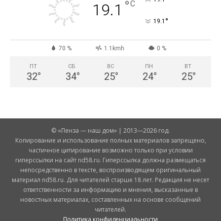
°
C
19.1
°
19.1
70 %
1.1kmh
0 %
ПТ
СБ
ВС
ПН
ВТ
32
°
34
°
25
°
24
°
25
°
© «Пенза — наш дом» | 2013—2026 год.
Копирование и использование полных материалов запрещено,
частичное цитирование возможно только при условии
гиперссылки на сайт nd58.ru. Гиперссылка должна размещаться
непосредственно в тексте, воспроизводящем оригинальный
материал nd58.ru. Для читателей старше 18 лет. Редакция не несет
ответственности за информацию и мнения, высказанные в
новостных материалах, составленных на основе сообщений
читателей.
Политика конфиденциальности