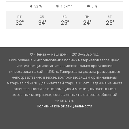
52 %
1.6kmh
0 %
ПТ
СБ
ВС
ПН
ВТ
32
°
34
°
25
°
24
°
25
°
© «Пенза — наш дом» | 2013—2026 год.
Копирование и использование полных материалов запрещено,
частичное цитирование возможно только при условии
гиперссылки на сайт nd58.ru. Гиперссылка должна размещаться
непосредственно в тексте, воспроизводящем оригинальный
материал nd58.ru. Для читателей старше 18 лет. Редакция не несет
ответственности за информацию и мнения, высказанные в
новостных материалах, составленных на основе сообщений
читателей.
Политика конфиденциальности