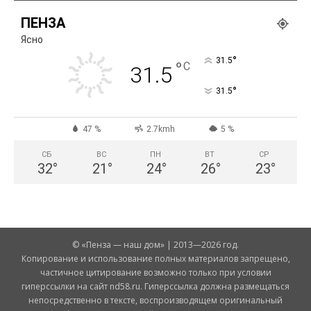
ПЕНЗА
Ясно
°
31.5
°
C
31.5
°
31.5
47 %
2.7kmh
5 %
СБ
ВС
ПН
ВТ
СР
32
°
21
°
24
°
26
°
23
°
© «Пенза — наш дом» | 2013—2026 год.
Копирование и использование полных материалов запрещено,
частичное цитирование возможно только при условии
гиперссылки на сайт nd58.ru. Гиперссылка должна размещаться
непосредственно в тексте, воспроизводящем оригинальный