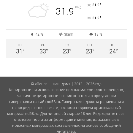
°
31.9
°
C
31.9
°
31.9
42 %
3kmh
18 %
ПТ
СБ
ВС
ПН
ВТ
31
°
33
°
23
°
23
°
24
°
© «Пенза — наш дом» | 2013—2026 год.
Копирование и использование полных материалов запрещено,
частичное цитирование возможно только при условии
гиперссылки на сайт nd58.ru. Гиперссылка должна размещаться
непосредственно в тексте, воспроизводящем оригинальный
материал nd58.ru. Для читателей старше 18 лет. Редакция не несет
ответственности за информацию и мнения, высказанные в
новостных материалах, составленных на основе сообщений
читателей.