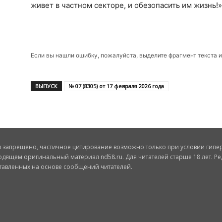
живет в частном секторе, и обезопасить им жизнь!»
Если вы нашли ошибку, пожалуйста, выделите фрагмент текста 
ВЫПУСК
№ 07 (8305) от 17 февраля 2026 года
запрещено, частичное цитирование возможно только при условии гиперс
одящем оригинальный материал nd58.ru. Для читателей старше 18 лет. Ре
ставленных на основе сообщений читателей.