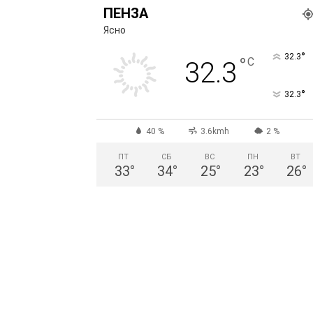
ПЕНЗА
Ясно
°
32.3
°
C
32.3
°
32.3
40 %
3.6kmh
2 %
ПТ
СБ
ВС
ПН
ВТ
33
°
34
°
25
°
23
°
26
°