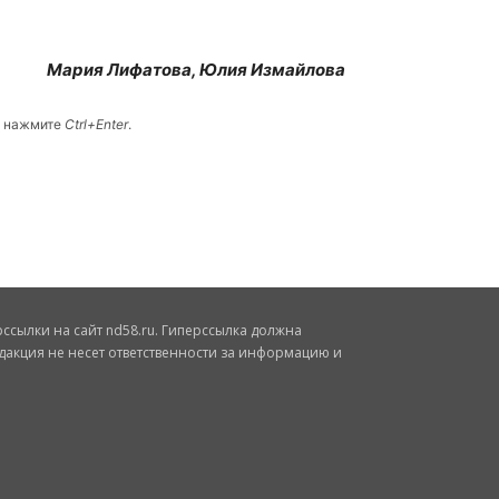
Мария Лифатова, Юлия Измайлова
и нажмите
Ctrl+Enter
.
сылки на сайт nd58.ru. Гиперссылка должна
дакция не несет ответственности за информацию и