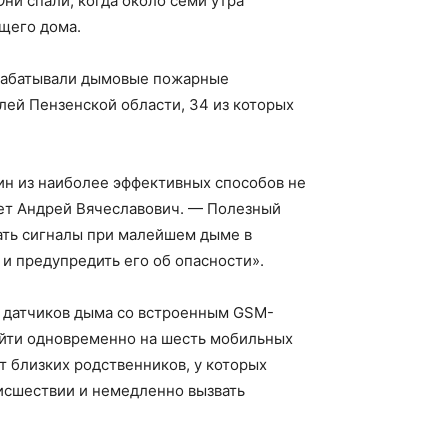
ни спали, когда около семи утра
ящего дома.
срабатывали дымовые пожарные
лей Пензенской области, 34 из которых
н из наиболее эффективных способов не
ет Андрей Вячеславович. — Полезный
ать сигналы при малейшем дыме в
и предупредить его об опасности».
 датчиков дыма со встроенным GSM-
ийти одновременно на шесть мобильных
т близких родственников, у которых
исшествии и немедленно вызвать