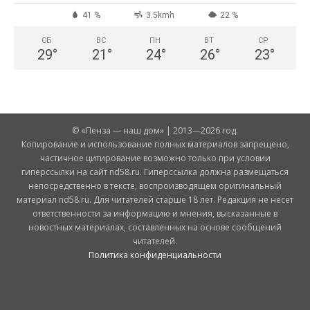
41 %
3.5kmh
22 %
СБ
ВС
ПН
ВТ
СР
29
°
21
°
24
°
26
°
23
°
© «Пенза — наш дом» | 2013—2026 год.
Копирование и использование полных материалов запрещено,
частичное цитирование возможно только при условии
гиперссылки на сайт nd58.ru. Гиперссылка должна размещаться
непосредственно в тексте, воспроизводящем оригинальный
материал nd58.ru. Для читателей старше 18 лет. Редакция не несет
ответственности за информацию и мнения, высказанные в
новостных материалах, составленных на основе сообщений
читателей.
Политика конфиденциальности