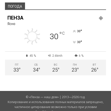
ПОГОДА
ПЕНЗА
Ясно
°
30
°
C
30
°
30
45 %
2.6kmh
6 %
ПТ
СБ
ВС
ПН
ВТ
33
°
34
°
25
°
23
°
26
°
© «Пенза — наш дом» | 2013—2026 год.
Копирование и использование полных материалов запрещено,
частичное цитирование возможно только при условии