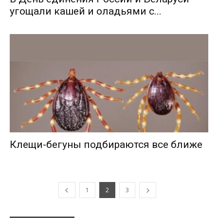
угощали кашей и оладьями с...
Клещи-бегуны подбираются все ближе
1
2
3