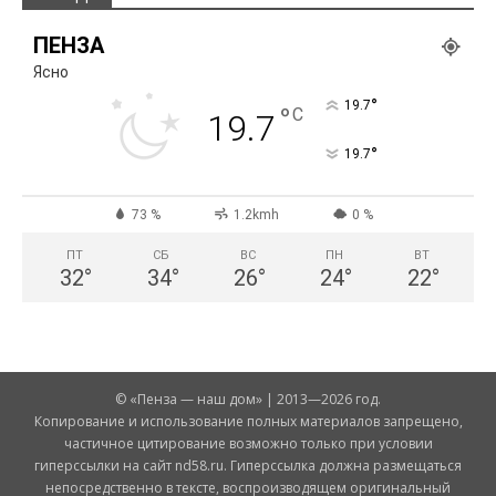
ПЕНЗА
Ясно
°
19.7
°
C
19.7
°
19.7
73 %
1.2kmh
0 %
ПТ
СБ
ВС
ПН
ВТ
32
°
34
°
26
°
24
°
22
°
© «Пенза — наш дом» | 2013—2026 год.
Копирование и использование полных материалов запрещено,
частичное цитирование возможно только при условии
гиперссылки на сайт nd58.ru. Гиперссылка должна размещаться
непосредственно в тексте, воспроизводящем оригинальный