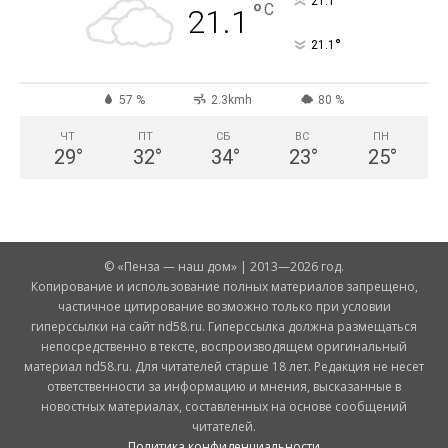
°
21.1
°
C
21.1
°
21.1
57 %
2.3kmh
80 %
ЧТ
ПТ
СБ
ВС
ПН
29
°
32
°
34
°
23
°
25
°
© «Пенза — наш дом» | 2013—2026 год.
Копирование и использование полных материалов запрещено,
частичное цитирование возможно только при условии
гиперссылки на сайт nd58.ru. Гиперссылка должна размещаться
непосредственно в тексте, воспроизводящем оригинальный
материал nd58.ru. Для читателей старше 18 лет. Редакция не несет
ответственности за информацию и мнения, высказанные в
новостных материалах, составленных на основе сообщений
читателей.
Политика конфиденциальности