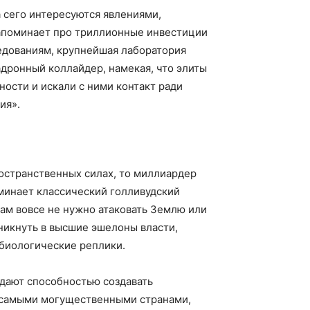
 сего интересуются явлениями,
апоминает про триллионные инвестиции
едованиям, крупнейшая лаборатория
адронный коллайдер, намекая, что элиты
ости и искали с ними контакт ради
ия».
остранственных силах, то миллиардер
оминает классический голливудский
ам вовсе не нужно атаковать Землю или
никнуть в высшие эшелоны власти,
биологические реплики.
дают способностью создавать
ь самыми могущественными странами,