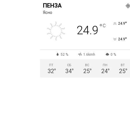
ПЕНЗА
Ясно
°
24.9
°
C
24.9
°
24.9
52 %
1.6kmh
0 %
ПТ
СБ
ВС
ПН
ВТ
32
°
34
°
25
°
24
°
25
°