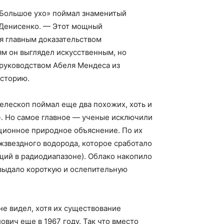
 «Большое ухо» поймал знаменитый
 Денисенко. — Этот мощный
ся главным доказательством
ям он выглядел искусственным, но
 руководством Абеля Мендеса из
историю.
телескоп поймал еще два похожих, хоть и
3». Но самое главное — ученые исключили
ионное природное объяснение. По их
жзвездного водорода, которое сработало
щий в радиодиапазоне). Облако накопило
 выдало короткую и ослепительную
не видел, хотя их существование
вич еще в 1967 году. Так что вместо