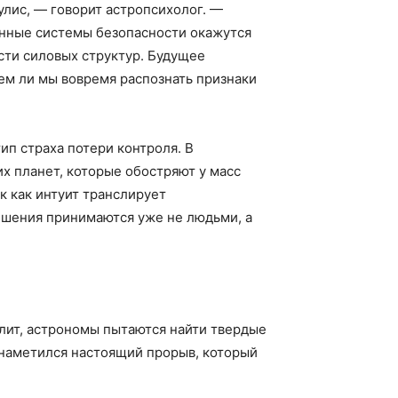
улис, — говорит астропсихолог. —
онные системы безопасности окажутся
сти силовых структур. Будущее
жем ли мы вовремя распознать признаки
ип страха потери контроля. В
х планет, которые обостряют у масс
 как интуит транслирует
ешения принимаются уже не людьми, а
элит, астрономы пытаются найти твердые
 наметился настоящий прорыв, который