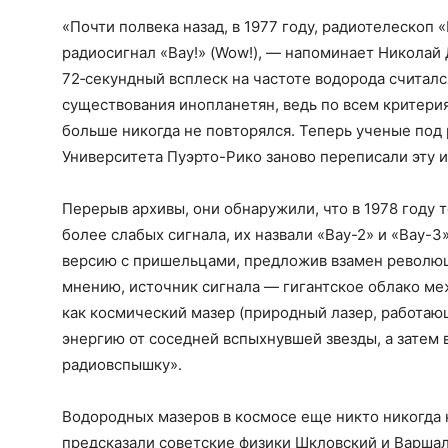
«Почти полвека назад, в 1977 году, радиотелескоп
радиосигнал «Вау!» (Wow!), — напоминает Николай
72‑секундный всплеск на частоте водорода считал
существования инопланетян, ведь по всем критери
больше никогда не повторялся. Теперь ученые под
Университета Пуэрто-Рико заново переписали эту 
Перерыв архивы, они обнаружили, что в 1978 году 
более слабых сигнала, их назвали «Вау-2» и «Вау-
версию с пришельцами, предложив взамен революц
мнению, источник сигнала — гигантское облако ме
как космический мазер (природный лазер, работаю
энергию от соседней вспыхнувшей звезды, а затем
радиовспышку».
Водородных мазеров в космосе еще никто никогда 
предсказали советские физики Шкловский и Варшало