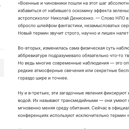
«Военные и чиновники пошли на этот шаг абсолютн
избавиться от набившего оскомину эффекта зелены
астропсихолог Николай Денисенко. — Слово НЛО в
обросло шлейфом фантастики, незамысловатых сери
Новый термин звучит строго, научно и лишен нале
Во-вторых, изменилась сама физическая суть наблю
аббревиатуре подразумевало обязательно что‑то т
Но ведь многие современные наблюдения — это опт
редкие атмосферные свечения или секретные беспи
гораздо шире и точнее.
Ну и в‑третьих, эти загадочные явления фиксируют н
водой. Их называют трансмедийными — они умеют п
мгновенно меняя среду обитания. Сейчас в официа
конференциях используют исключительно термин 