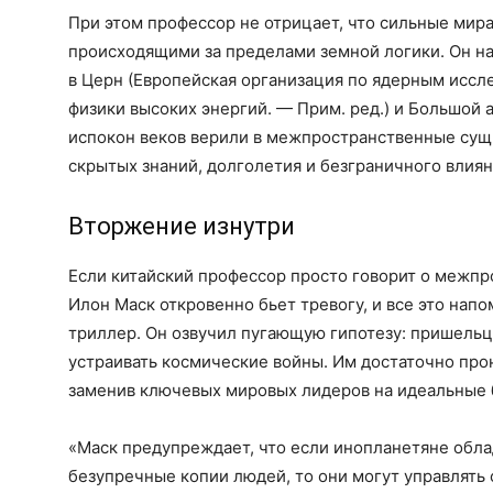
При этом профессор не отрицает, что сильные мира
происходящими за пределами земной логики. Он н
в Церн (Европейская организация по ядерным иссл
физики высоких энергий. — Прим. ред.) и Большой 
испокон веков верили в межпространственные сущн
скрытых знаний, долголетия и безграничного влиян
Вторжение изнутри
Если китайский профессор просто говорит о межпр
Илон Маск откровенно бьет тревогу, и все это нап
триллер. Он озвучил пугающую гипотезу: пришельц
устраивать космические войны. Им достаточно про
заменив ключевых мировых лидеров на идеальные 
«Маск предупреждает, что если инопланетяне обла
безупречные копии людей, то они могут управлят