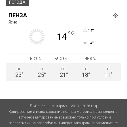
ПОГОДА
ПЕНЗА
Ясно
°
14
°
C
14
°
14
73 %
2.8kmh
0 %
ПН
ВТ
СР
ЧТ
ПТ
23
°
25
°
21
°
18
°
11
°
© «Пенза — наш дом» | 2013—2026 год.
Копирование и использование полных материалов запрещено,
частичное цитирование возможно только при условии
гиперссылки на сайт nd58.ru. Гиперссылка должна размещаться