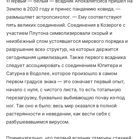
«Первый — белый — всадник Апокалипсиса пришел на
Землю в 2020 году и принес пандемию ковида, —
размышляет астропсихолог. — Ему соответствуют
пять великих соединений. Соединения в Козероге с
участием Плутона символизировали скорый и
неизбежный слом устоявшегося мирового порядка и
разрушение всех структур, на которых держится
сегодняшняя цивилизация. Также первого всадника
следует ассоциировать с соединением Юпитера и
Сатурна в Водолее, которое произошло в самом
первом градусе знака — это означает первый опыт,
начало с нуля, с чистого листа, то есть тотальную
перезагрузку, буквально выбивающую почву из‑под
ног. Так оно и было: весь мир оказался в полной
растерянности и неведении, как вести себя с
разбушевавшимся вирусом.
Примечательно, что первый всадник отмечен стихией