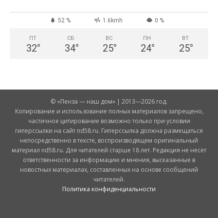
52 %
1.6kmh
0 %
ПТ
СБ
ВС
ПН
ВТ
32
°
34
°
25
°
24
°
25
°
© «Пенза — наш дом» | 2013—2026 год.
Копирование и использование полных материалов запрещено,
частичное цитирование возможно только при условии
гиперссылки на сайт nd58.ru. Гиперссылка должна размещаться
непосредственно в тексте, воспроизводящем оригинальный
материал nd58.ru. Для читателей старше 18 лет. Редакция не несет
ответственности за информацию и мнения, высказанные в
новостных материалах, составленных на основе сообщений
читателей.
Политика конфиденциальности