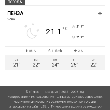
ПОГОДА
ПЕНЗА
Ясно
°
21.1
°
C
21.1
°
21.1
85 %
1.4kmh
2 %
СБ
ВС
ПН
ВТ
СР
21
°
22
°
24
°
25
°
22
°
© «Пенза — наш дом» | 2013—2026 год.
Копирование и использование полных материалов запрещено,
частичное цитирование возможно только при условии
гиперссылки на сайт nd58.ru. Гиперссылка должна размещаться